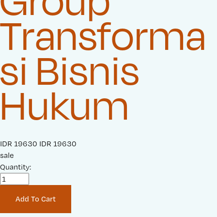
Group
Transforma
si Bisnis
Hukum
S
IDR 19630
O
IDR 19630
a
sale
r
l
Quantity:
i
e
g
P
i
Add To Cart
r
n
i
a