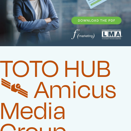
TOTO HUB
🛰️‍ Amicus
Media