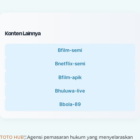
c
l
e
P
:
r
i
Konten Lainnya
c
e
Bfilm-semi
:
Bnetflix-semi
Bfilm-apik
Bhuluwa-live
Bbola-89
TOTO HUB
','.Agensi pemasaran hukum yang menyelaraskan 