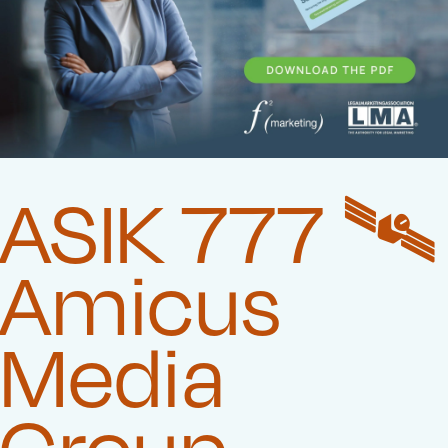
ASIK 777 🛰️‍
Amicus
Media