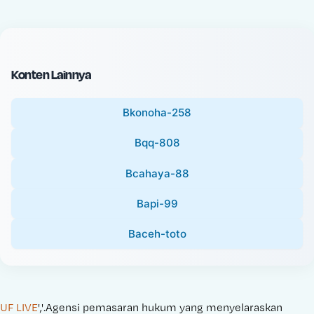
c
l
e
P
:
r
i
Konten Lainnya
c
e
Bkonoha-258
:
Bqq-808
Bcahaya-88
Bapi-99
Baceh-toto
UF LIVE
','.Agensi pemasaran hukum yang menyelaraskan 