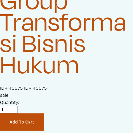
Group
Transforma
si Bisnis
Hukum
S
IDR 43575
O
IDR 43575
a
sale
r
l
Quantity:
i
e
g
P
i
Add To Cart
r
n
i
a