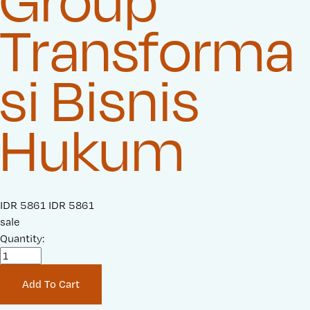
Group
Transforma
si Bisnis
Hukum
S
IDR 5861
O
IDR 5861
a
sale
r
l
Quantity:
i
e
g
P
i
Add To Cart
r
n
i
a